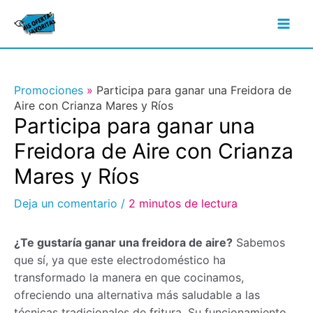
Ir
al
Mai
contenido
Men
Promociones
»
Participa para ganar una Freidora de
Aire con Crianza Mares y Ríos
Participa para ganar una
Freidora de Aire con Crianza
Mares y Ríos
Deja un comentario
/
2 minutos de lectura
¿Te gustaría ganar una freidora de aire?
Sabemos
que sí, ya que este electrodoméstico ha
transformado la manera en que cocinamos,
ofreciendo una alternativa más saludable a las
técnicas tradicionales de fritura. Su funcionamiento