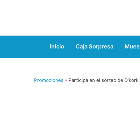
Ir
al
contenido
Inicio
Caja Sorpresa
Muest
Promociones
»
Participa en el sorteo de D’kork