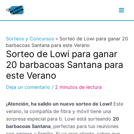
Ir
al
Mai
contenido
Men
Sorteos y Concursos
»
Sorteo de Lowi para ganar 20
barbacoas Santana para este Verano
Sorteo de Lowi para ganar
20 barbacoas Santana para
este Verano
Deja un comentario
/
2 minutos de lectura
¡Atención, ha salido un nuevo sorteo de Lowi!
Este
verano, la compañía de fibra y móvil tiene una
sorpresa especial para ti. Lowi está sorteando
20
barbacoas Santana
, perfectas para tus reuniones
con amigos y familia. Si ya eres cliente, sabes que